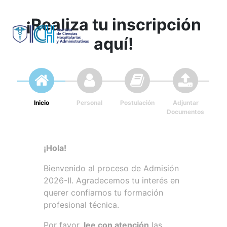
¡Realiza tu inscripción
aquí!
Inicio
Personal
Postulación
Adjuntar
Documentos
¡Hola!
Bienvenido al proceso de Admisión
2026-II. Agradecemos tu interés en
querer confiarnos tu formación
profesional técnica.
Por favor,
lee con atención
las